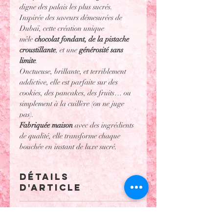
digne des palais les plus sucrés.
Inspirée des saveurs démesurées de 
Dubaï, cette création unique 
mêle 
chocolat fondant, de la pistache 
croustillante
, et une 
générosité sans 
limite
.
Onctueuse, brillante, et terriblement 
addictive, elle est parfaite sur des 
cookies, des pancakes, des fruits… ou 
simplement à la cuillère (on ne juge 
pas).
Fabriquée maison
 avec des ingrédients 
de qualité, elle transforme chaque 
bouchée en instant de luxe sucré.
DÉTAILS
D'ARTICLE
ingrédients: sucre, huile de palme, 
POLITIQUE
pistaches, lait en poudre, noisettes, 