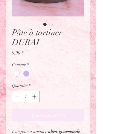
Pâte à tartiner
DUBAI
Prix
9,90 €
Couleur
*
Quantité
*
Ajouter au panier
Une pâte à tartiner 
ultra-gourmande
, 