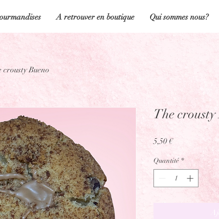
ourmandises
A retrouver en boutique
Qui sommes nous?
 crousty Bueno
The crousty
Prix
5,50 €
Quantité
*
Aj